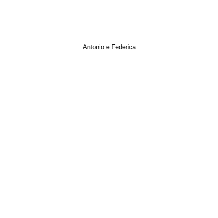
Antonio e Federica
Italian Wedding, Matrimonio, Photo, Short Film, Trailer, Video, Wedding