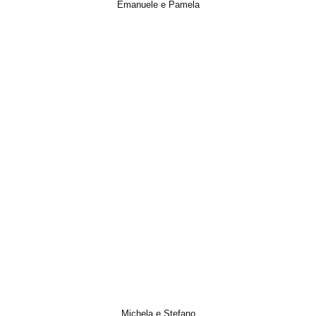
Emanuele e Pamela
Italian Wedding, Matrimonio, Photo, Trailer, Video, Wedding
Michela e Stefano