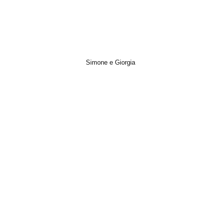
Simone e Giorgia
Italian Wedding, Photo, Short Film, Video