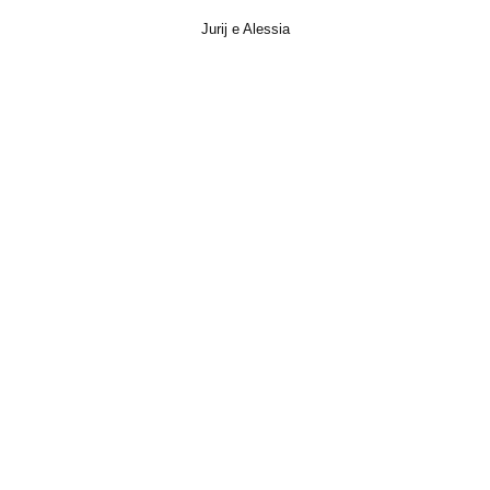
Jurij e Alessia
Italian Wedding, Matrimonio, Photo, Trailer, Video, Wedding