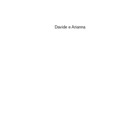
Davide e Arianna
Italian Wedding, Matrimonio, Photo, Short Film, Trailer, Video, Wedding