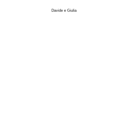
Davide e Giulia
Italian Wedding, Matrimonio, Photo, Trailer, Video, Wedding