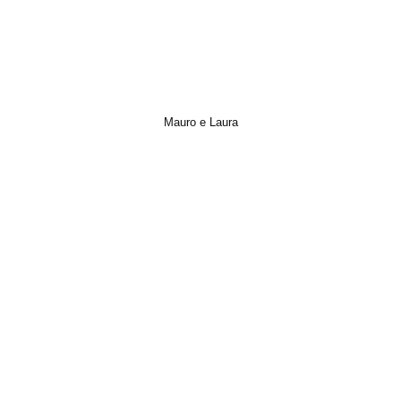
Mauro e Laura
Italian Wedding, Matrimonio, Photo, Short Film, Trailer, Video, Wedding