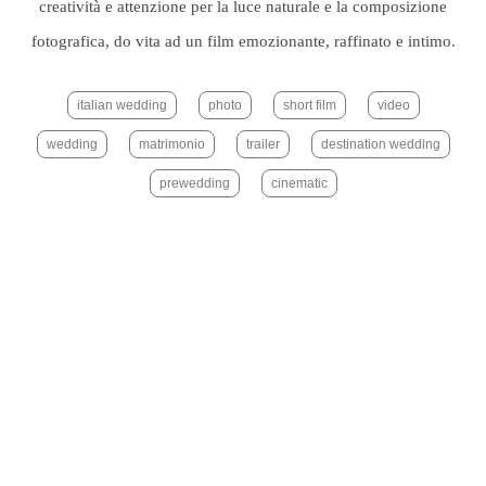
creatività e attenzione per la luce naturale e la composizione
fotografica, do vita ad un film emozionante, raffinato e intimo.
italian wedding
photo
short film
video
wedding
matrimonio
trailer
destination wedding
prewedding
cinematic