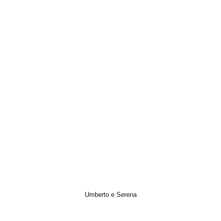
Umberto e Serena
Italian Wedding, Photo, Trailer, Video, Wedding