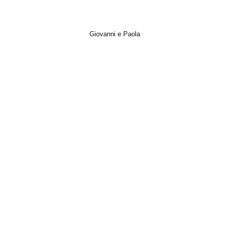
Giovanni e Paola
Italian Wedding, Matrimonio, Photo, Trailer, Video, Wedding