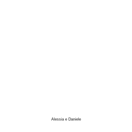
Alessia e Daniele
Italian Wedding, Matrimonio, Photo, Trailer, Video, Wedding