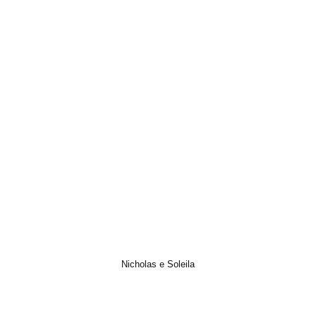
Nicholas e Soleila
Italian Wedding, Photo, Trailer, Video, Wedding