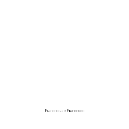
Francesca e Francesco
Cinematic, Italian Wedding, Prewedding, Video, Wedding