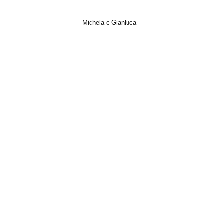
Michela e Gianluca
Italian Wedding, Matrimonio, Photo, Trailer, Video, Wedding