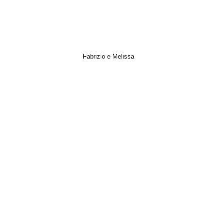
Fabrizio e Melissa
Italian Wedding, Photo, Short Film