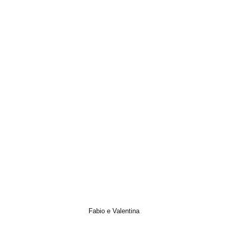
Italian Wedding, Matrimonio, Photo, Trailer, Video, Wedding
Fabio e Valentina
Italian Wedding, Matrimonio, Trailer, Video, Wedding