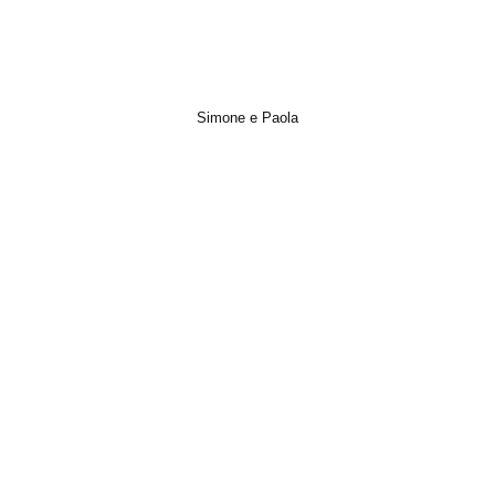
Simone e Paola
Destination Wedding, Italian Wedding, Photo, Short Film