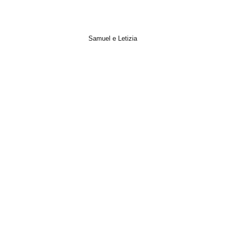
Samuel e Letizia
Italian Wedding, Matrimonio, Photo, Short Film, Trailer, Video, Wedding