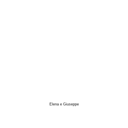
Elena e Giuseppe
Cinematic, Italian Wedding, Photo, Prewedding, Video, Wedding