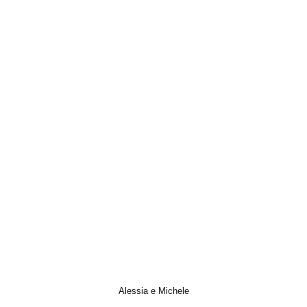
Italian Wedding, Matrimonio, Prewedding, Trailer, Video, Wedding
Alessia e Michele