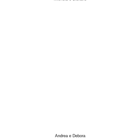
Italian Wedding, Matrimonio, Prewedding, Trailer, Video, Wedding
Andrea e Debora