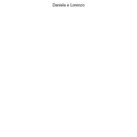
Daniela e Lorenzo
Italian Wedding, Matrimonio, Photo, Trailer, Video, Wedding