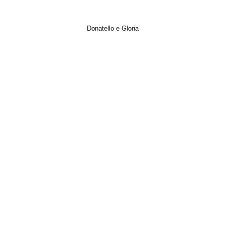
Donatello e Gloria
Italian Wedding, Matrimonio, Photo, Short Film, Trailer, Video, Wedding