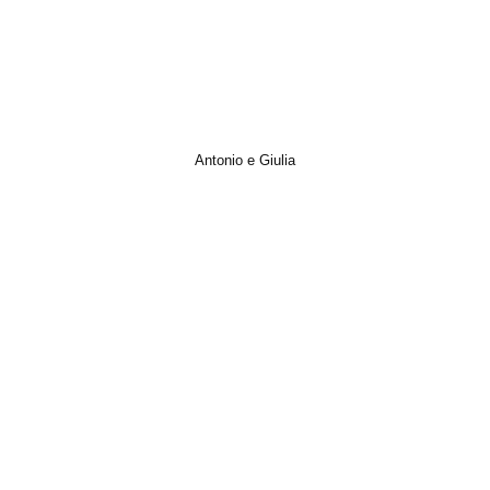
Antonio e Giulia
Italian Wedding, Photo, Short Film, Video, Wedding