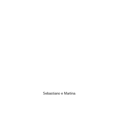
Sebastiano e Martina
Cinematic, Destination Wedding, Photo, Prewedding, Video, Wedding