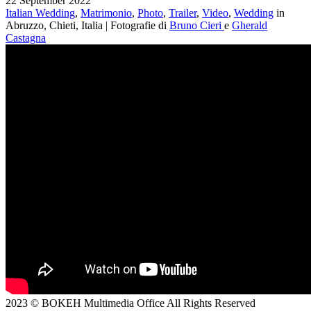
22 September 2022
Italian Wedding
,
Matrimonio
,
Photo
,
Trailer
,
Video
,
Wedding
in
Abruzzo, Chieti, Italia | Fotografie di
Bruno Cieri
e
Gherald
Castagna
2023 © BOKEH Multimedia Office All Rights Reserved