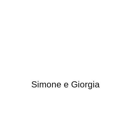
Simone e Giorgia
13 September 2024
Italian Wedding
,
Photo
,
Short Film
,
Video
in Abruzzo, Città Sant'Angelo,
Italia, Montesilvano, Pescara | Fotografie di
Bruno Cieri
e
Gherald Castagna