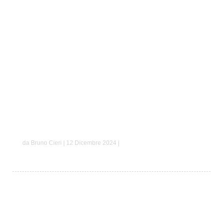
Simone e Giorgia
da Bruno Cieri | 12 Dicembre 2024 |