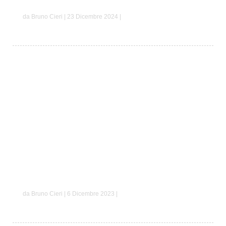
Antonio e Giulia
da Bruno Cieri | 23 Dicembre 2024 |
Mauro e Laura
da Bruno Cieri | 6 Dicembre 2023 |