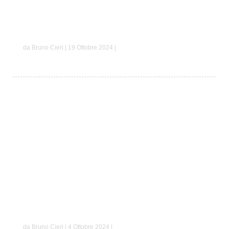
Fabrizio e Melissa
da Bruno Cieri | 19 Ottobre 2024 |
Simone e Paola
da Bruno Cieri | 4 Ottobre 2024 |