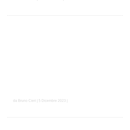
Antonio e Federica
da Bruno Cieri | 5 Dicembre 2023 |