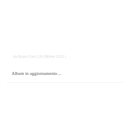
Francesca e Francesco
da Bruno Cieri | 26 Ottobre 2021 |
Album in aggiornamento…