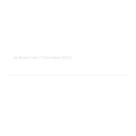
Francesco e Elena
da Bruno Cieri | 7 Novembre 2024 |