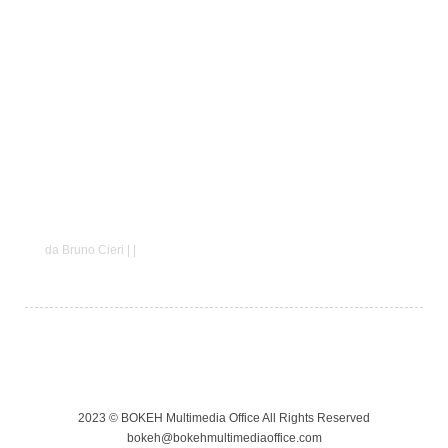
Davide e Arianna
da Bruno Cieri | |
2023 © BOKEH Multimedia Office All Rights Reserved
bokeh@bokehmultimediaoffice.com