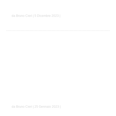
Davide e Arianna
da Bruno Cieri | 5 Dicembre 2023 |
Giovanni e Paola
da Bruno Cieri | 25 Gennaio 2023 |