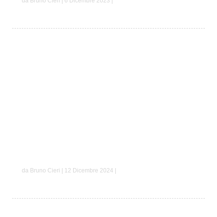
da Bruno Cieri | 6 Dicembre 2023 |
Simone e Giorgia
da Bruno Cieri | 12 Dicembre 2024 |