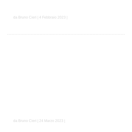
Davide e Giulia
da Bruno Cieri | 4 Febbraio 2023 |
Daniela e Lorenzo
da Bruno Cieri | 24 Marzo 2023 |