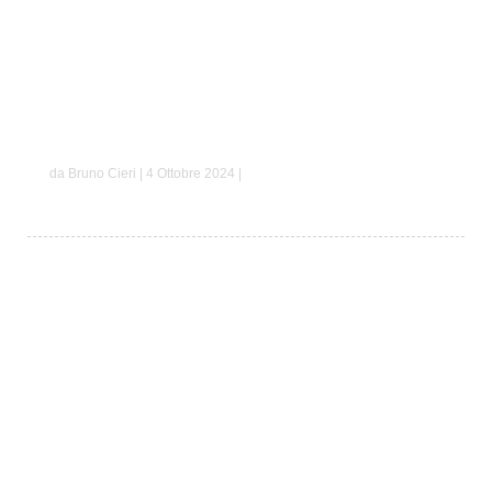
Simone e Paola
da Bruno Cieri | 4 Ottobre 2024 |