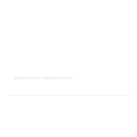
Francesco e Elena
da Bruno Cieri | 7 Novembre 2024 |