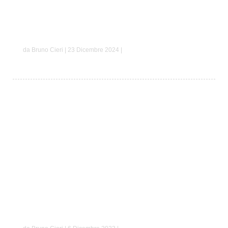
Antonio e Giulia
da Bruno Cieri | 23 Dicembre 2024 |
Mauro e Laura