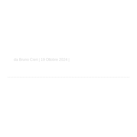
Antonello e Mariarosaria
da Bruno Cieri | 19 Ottobre 2024 |