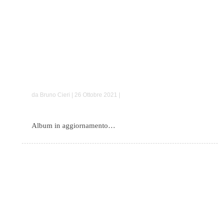
Francesca e Francesco
da Bruno Cieri | 26 Ottobre 2021 |
Album in aggiornamento…