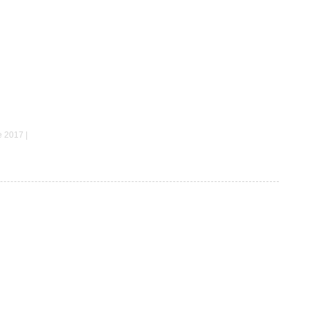
artina
e 2017 |