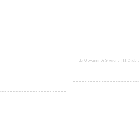
Sebastiano e M
da Giovanni Di Gregorio | 11 Ottobr